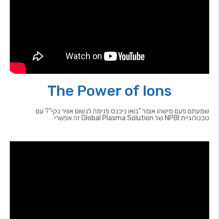
The Power of Ions
שמעתם פעם מישהו אומר "בואו ניכנס פנימה לנשום אוויר נקי"? עם
טכנולוגיית NPBI של Global Plasma Solution זה אפשרי