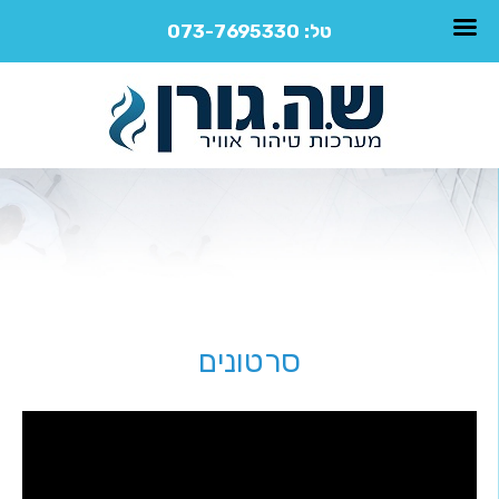
טל:
073-7695330
סרטונים