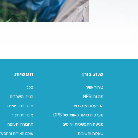
ש.ה. גורן
תעשיות
טיהור אוויר
כללי
מה זה NPBI
בנייני משרדים
התייעלות אנרגטית
מוסדות רפואיים
מערכות טיהור האוויר של GPS
מוסדות חינוך
מניעת התפשטות וירוסים
תחבורה ותעופה
שאלות ותשובות
עולם האירוח וההסע